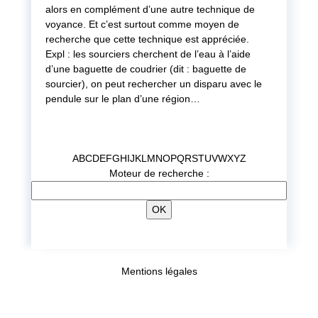
alors en complément d’une autre technique de
voyance. Et c’est surtout comme moyen de
recherche que cette technique est appréciée.
Expl : les sourciers cherchent de l’eau à l’aide
d’une baguette de coudrier (dit : baguette de
sourcier), on peut rechercher un disparu avec le
pendule sur le plan d’une région…
A
B
C
D
E
F
G
H
I
J
K
L
M
N
O
P
Q
R
S
T
U
V
W
X
Y
Z
Moteur de recherche :
Mentions légales