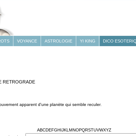
ROTS
VOYANCE
ASTROLOGIE
YI KING
DICO ESOTERI
E
RETROGRADE
ouvement apparent d'une planète qui semble reculer.
A
B
C
D
E
F
G
H
I
J
K
L
M
N
O
P
Q
R
S
T
U
V
W
X
Y
Z