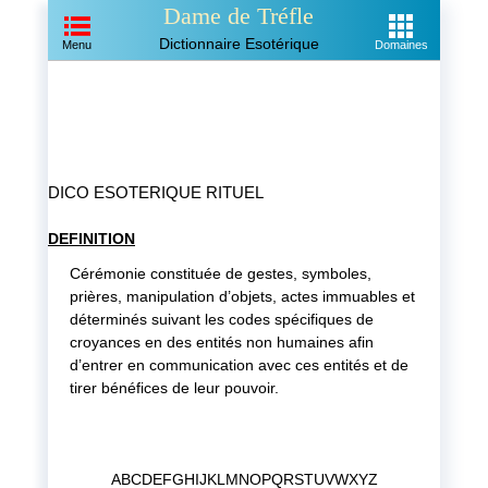
Dame de Tréfle
Dictionnaire Esotérique
Menu
Domaines
DICO ESOTERIQUE
RITUEL
DEFINITION
Cérémonie constituée de gestes, symboles,
prières, manipulation d’objets, actes immuables et
déterminés suivant les codes spécifiques de
croyances en des entités non humaines afin
d’entrer en communication avec ces entités et de
tirer bénéfices de leur pouvoir.
A
B
C
D
E
F
G
H
I
J
K
L
M
N
O
P
Q
R
S
T
U
V
W
X
Y
Z