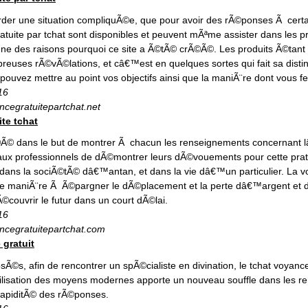
rder une situation compliquÃ©e, que pour avoir des rÃ©ponses Ã certa
atuite par tchat sont disponibles et peuvent mÃªme assister dans les 
e des raisons pourquoi ce site a Ã©tÃ© crÃ©Ã©. Les produits Ã©tant u
euses rÃ©vÃ©lations, et câ€™est en quelques sortes qui fait sa distin
 pouvez mettre au point vos objectifs ainsi que la maniÃ¨re dont vous f
16
ncegratuitepartchat.net
te tchat
Ã© dans le but de montrer Ã chacun les renseignements concernant lâ€
ux professionnels de dÃ©montrer leurs dÃ©vouements pour cette prat
dans la sociÃ©tÃ© dâ€™antan, et dans la vie dâ€™un particulier. La vo
 de maniÃ¨re Ã Ã©pargner le dÃ©placement et la perte dâ€™argent et
couvrir le futur dans un court dÃ©lai.
16
ncegratuitepartchat.com
 gratuit
sÃ©s, afin de rencontrer un spÃ©cialiste en divination, le tchat voyance 
isation des moyens modernes apporte un nouveau souffle dans les re
 rapiditÃ© des rÃ©ponses.