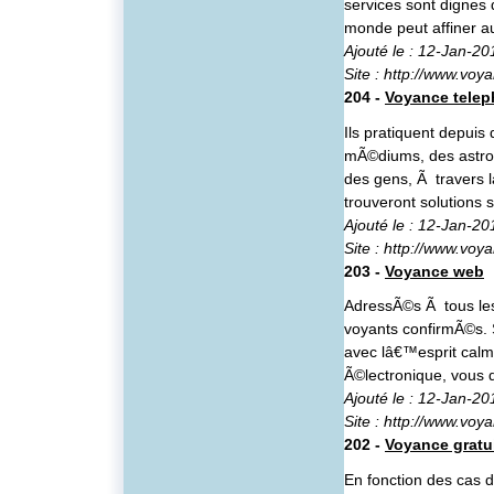
services sont dignes 
monde peut affiner a
Ajouté le : 12-Jan-20
Site :
http://www.voy
204 -
Voyance tele
Ils pratiquent depuis
mÃ©diums, des astrol
des gens, Ã travers l
trouveront solutions s
Ajouté le : 12-Jan-20
Site :
http://www.voy
203 -
Voyance web
AdressÃ©s Ã tous les 
voyants confirmÃ©s. 
avec lâ€™esprit calme
Ã©lectronique, vous 
Ajouté le : 12-Jan-20
Site :
http://www.voy
202 -
Voyance gratu
En fonction des cas 