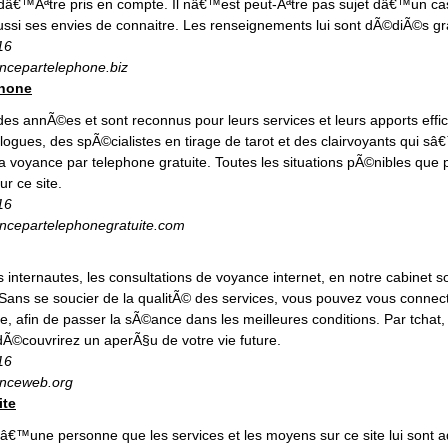
dâ€™Ãªtre pris en compte. Il nâ€™est peut-Ãªtre pas sujet dâ€™un cas 
ussi ses envies de connaitre. Les renseignements lui sont dÃ©diÃ©s gr
16
ancepartelephone.biz
phone
 des annÃ©es et sont reconnus pour leurs services et leurs apports effic
ogues, des spÃ©cialistes en tirage de tarot et des clairvoyants qui 
a voyance par telephone gratuite. Toutes les situations pÃ©nibles que p
ur ce site.
16
ancepartelephonegratuite.com
internautes, les consultations de voyance internet, en notre cabinet 
Sans se soucier de la qualitÃ© des services, vous pouvez vous con
, afin de passer la sÃ©ance dans les meilleures conditions. Par tchat
dÃ©couvrirez un aperÃ§u de votre vie future.
16
anceweb.org
ite
dâ€™une personne que les services et les moyens sur ce site lui sont