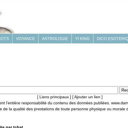
ROTS
VOYANCE
ASTROLOGIE
YI KING
DICO ESOTERI
[ Liens principaux ]
[ Ajouter un lien ]
rtent l’entière responsabilité du contenu des données publiées. www.da
e de la qualité des prestations de toute personne physique ou morale 
te par tchat