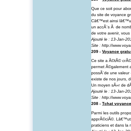
Que ce soit pour abo
du site de voyance gr
Câ€™est ainsi lâ€™un
un accÃ¨s Ã de nombr
de votre avenir, vous
Ajouté le : 13-Jan-20
Site :
http://www.voya
209 -
Voyance gratui
Ce site a Ã©tÃ© crÃ©
permet Ã©galement a
possÃ¨de une valeur 
existe de nos jours,
Un moyen sÃ»r de dÃ©
Ajouté le : 13-Jan-20
Site :
http://www.voya
208 -
Tchat voyance
Parmi les outils propo
apprÃ©ciÃ©. Lâ€™util
praticiens et dans la