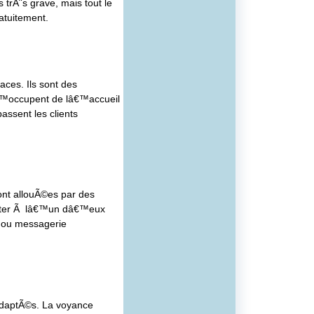
trÃ¨s grave, mais tout le
atuitement.
aces. Ils sont des
sâ€™occupent de lâ€™accueil
assent les clients
sont allouÃ©es par des
necter Ã lâ€™un dâ€™eux
, ou messagerie
 adaptÃ©s. La voyance