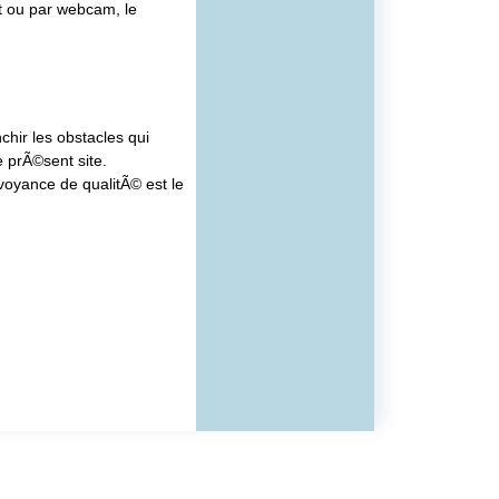
at ou par webcam, le
hir les obstacles qui
e prÃ©sent site.
voyance de qualitÃ© est le