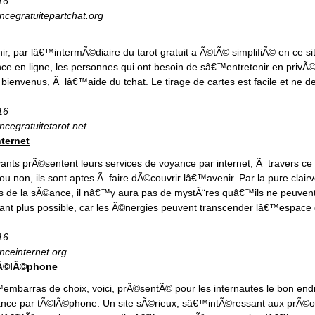
16
ncegratuitepartchat.org
r, par lâ€™intermÃ©diaire du tarot gratuit a Ã©tÃ© simplifiÃ© en ce si
e en ligne, les personnes qui ont besoin de sâ€™entretenir en privÃ©
s bienvenus, Ã lâ€™aide du tchat. Le tirage de cartes est facile et ne
16
ncegratuitetarot.net
ternet
ants prÃ©sentent leurs services de voyance par internet, Ã travers ce s
 ou non, ils sont aptes Ã faire dÃ©couvrir lâ€™avenir. Par la pure clair
rs de la sÃ©ance, il nâ€™y aura pas de mystÃ¨res quâ€™ils ne peuvent 
ant plus possible, car les Ã©nergies peuvent transcender lâ€™espace et
16
nceinternet.org
tÃ©lÃ©phone
mbarras de choix, voici, prÃ©sentÃ© pour les internautes le bon endro
ance par tÃ©lÃ©phone. Un site sÃ©rieux, sâ€™intÃ©ressant aux prÃ©oc