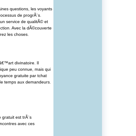
ines questions, les voyants
processus de progrÃ¨s.
n service de qualitÃ© et
ction. Avec la dÃ©couverte
erez les choses.
™art divinatoire. Il
ique peu connue, mais qui
yance gratuite par tchat
 de temps aux demandeurs.
gratuit est trÃ¨s
ncontres avec ces