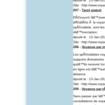
Ajouté le : 13-Jan-20
Site :
http://www.voya
207 -
Tarot gratuit
DÃ©couvrir lâ€™aveni
dÃ©diÃ©s Ã la voyanc
spÃ©cialiste, sont le
dâ€™inscription.
Ajouté le : 13-Jan-20
Site :
http://www.voya
206 -
Voyance par in
Les spÃ©cialistes voy
supports divinatoires
quâ€™ils recevoir lo
en ligne est dâ€™aut
distance.
Ajouté le : 13-Jan-20
Site :
http://www.voya
205 -
Voyance par 
Sans passer par lâ€™e
consultations de voy