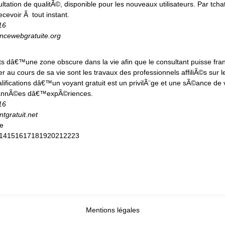
ultation de qualitÃ©, disponible pour les nouveaux utilisateurs. Par tch
ecevoir Ã tout instant.
16
ancewebgratuite.org
 dâ€™une zone obscure dans la vie afin que le consultant puisse franc
 au cours de sa vie sont les travaux des professionnels affiliÃ©s sur l
ifications dâ€™un voyant gratuit est un privilÃ¨ge et une sÃ©ance de 
s annÃ©es dâ€™expÃ©riences.
16
tgratuit.net
ge
14
15
16
17
18
19
20
21
22
23
Mentions légales