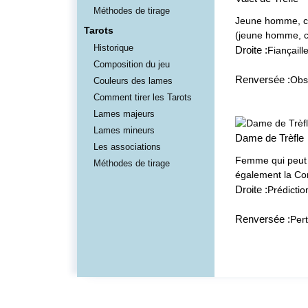
Méthodes de tirage
Jeune homme, cél
Tarots
(jeune homme, cé
Historique
Droite :
Fiançail
Composition du jeu
Renversée :
Obst
Couleurs des lames
Comment tirer les Tarots
Lames majeurs
Lames mineurs
Dame de Trèfle
Les associations
Femme qui peut ê
Méthodes de tirage
également la Co
Droite :
Prédictio
Renversée :
Per