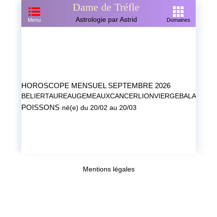
Dame de Tréfle
Astrologie par Astrid
Menu
Domaines
HOROSCOPE MENSUEL
SEPTEMBRE 2026
BELIER
TAUREAU
GEMEAUX
CANCER
LION
VIERGE
BALANCE
S
POISSONS
né(e) du 20/02 au 20/03
Mentions légales